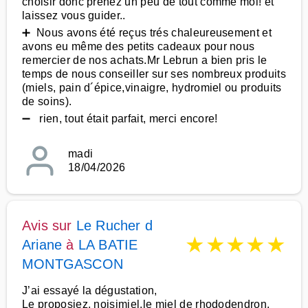
choisir donc prenez un peu de tout comme moi! et
laissez vous guider..
➕ Nous avons été reçus trés chaleureusement et
avons eu même des petits cadeaux pour nous
remercier de nos achats.Mr Lebrun a bien pris le
temps de nous conseiller sur ses nombreux produits
(miels, pain d´épice,vinaigre, hydromiel ou produits
de soins).
➖ rien, tout était parfait, merci encore!
madi
18/04/2026
Avis sur
Le Rucher d
★
★
★
★
★
Ariane
à
LA BATIE
MONTGASCON
J’ai essayé la dégustation,
Le proposiez, noisimiel,le miel de rhododendron,