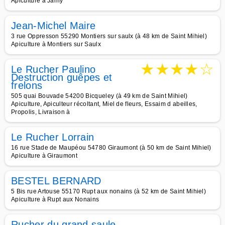
Apiculture à Jarny
Jean-Michel Maire
3 rue Oppresson 55290 Montiers sur saulx (à 48 km de Saint Mihiel)
Apiculture à Montiers sur Saulx
★
★
★
★
☆
Le Rucher Paulino
Destruction guêpes et
frelons
505 quai Bouvade 54200 Bicqueley (à 49 km de Saint Mihiel)
Apiculture, Apiculteur récoltant, Miel de fleurs, Essaim d abeilles,
Propolis, Livraison à
Le Rucher Lorrain
16 rue Stade de Maupéou 54780 Giraumont (à 50 km de Saint Mihiel)
Apiculture à Giraumont
BESTEL BERNARD
5 Bis rue Artouse 55170 Rupt aux nonains (à 52 km de Saint Mihiel)
Apiculture à Rupt aux Nonains
Rucher du grand saule