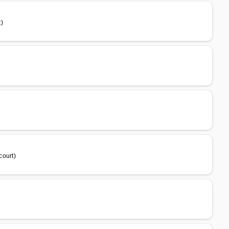
)
court)