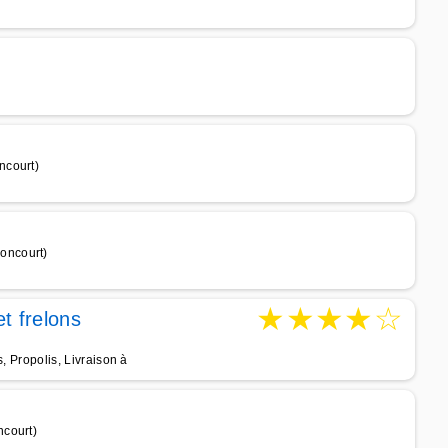
ncourt)
oncourt)
★
★
★
★
☆
t frelons
)
s, Propolis, Livraison à
ncourt)