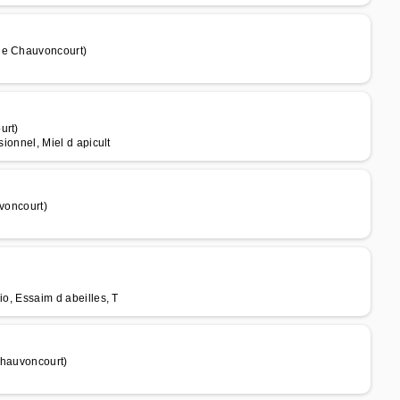
 de Chauvoncourt)
urt)
sionnel, Miel d apicult
uvoncourt)
bio, Essaim d abeilles, T
Chauvoncourt)