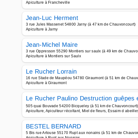
Apiculture à Francheville
Jean-Luc Herment
3 rue Jules Massenet 54800 Jarny (à 47 km de Chauvoncourt)
Apiculture à Jarny
Jean-Michel Maire
3 rue Oppresson 55290 Montiers sur saulx (à 49 km de Chauvo
Apiculture à Montiers sur Saulx
Le Rucher Lorrain
16 rue Stade de Maupéou 54780 Giraumont (à 51 km de Chauv
Apiculture à Giraumont
Le Rucher Paulino Destruction guêpes e
505 quai Bouvade 54200 Bicqueley (à 51 km de Chauvoncourt
Apiculture, Apiculteur récoltant, Miel de fleurs, Essaim d abeille
BESTEL BERNARD
5 Bis rue Artouse 55170 Rupt aux nonains (à 51 km de Chauvo
Apiculture à Rupt aux Nonains