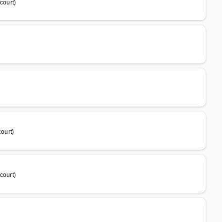
court)
ourt)
court)