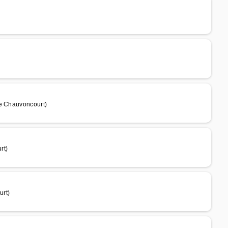
de Chauvoncourt)
rt)
urt)