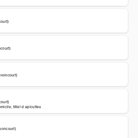
ourt)
court)
voncourt)
ourt)
omicile, Miel d apiculteu
voncourt)