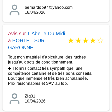
bernardob97@yahoo.com
16/04/2026
Avis sur
L Abeille Du Midi
★
★
★
★
☆
à
PORTET SUR
GARONNE
Tout mon matériel d'apiculture, des ruches
jusqu'aux pots de conditionnement.
➕ Hormis contact très sympathique, une
compétence certaine et de très bons conseils.
Boutique immense et très bien achalandée.
Prix raisonnables et SAV au top.
Zig31
10/04/2026