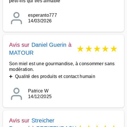
petit-fils qui très aimable
esperanto777
14/03/2026
Avis sur
Daniel Guerin
à
★
★
★
★
★
MATOUR
Son miel est une gourmandise, à consommer sans
modération.
➕ Qualité des produits et contact humain
Patrice W
14/12/2025
Avis sur
Streicher