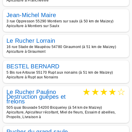
Apiculture à Francheville
Jean-Michel Maire
3 rue Oppresson 55290 Montiers sur saulx (à 50 km de Maizey)
Apiculture à Montiers sur Saulx
Le Rucher Lorrain
16 rue Stade de Maupéou 54780 Giraumont (à 51 km de Maizey)
Apiculture à Giraumont
BESTEL BERNARD
5 Bis rue Artouse 55170 Rupt aux nonains (à 51 km de Maizey)
Apiculture à Rupt aux Nonains
★
★
★
★
☆
Le Rucher Paulino
Destruction guêpes et
frelons
505 quai Bouvade 54200 Bicqueley (à 54 km de Maizey)
Apiculture, Apiculteur récoltant, Miel de fleurs, Essaim d abeilles,
Propolis, Livraison à
Rucher du grand saule