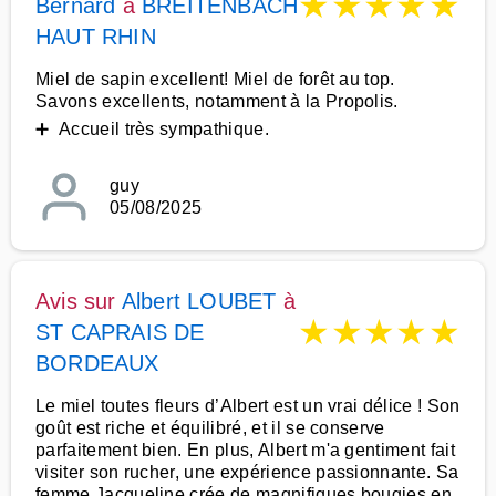
★
★
★
★
★
Bernard
à
BREITENBACH
HAUT RHIN
Miel de sapin excellent! Miel de forêt au top.
Savons excellents, notamment à la Propolis.
➕ Accueil très sympathique.
guy
05/08/2025
Avis sur
Albert LOUBET
à
★
★
★
★
★
ST CAPRAIS DE
BORDEAUX
Le miel toutes fleurs d’Albert est un vrai délice ! Son
goût est riche et équilibré, et il se conserve
parfaitement bien. En plus, Albert m'a gentiment fait
visiter son rucher, une expérience passionnante. Sa
femme Jacqueline crée de magnifiques bougies en