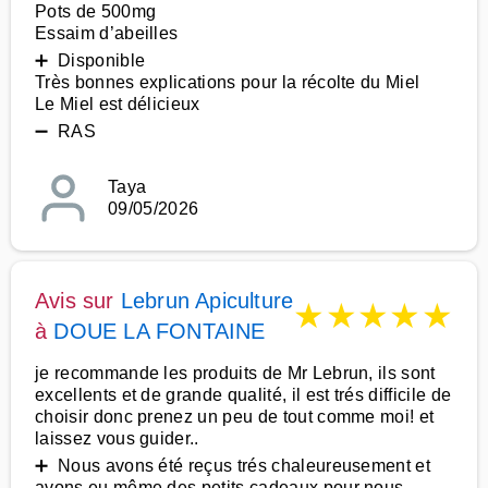
Pots de 500mg
Essaim d’abeilles
➕ Disponible
Très bonnes explications pour la récolte du Miel
Le Miel est délicieux
➖ RAS
Taya
09/05/2026
Avis sur
Lebrun Apiculture
★
★
★
★
★
à
DOUE LA FONTAINE
je recommande les produits de Mr Lebrun, ils sont
excellents et de grande qualité, il est trés difficile de
choisir donc prenez un peu de tout comme moi! et
laissez vous guider..
➕ Nous avons été reçus trés chaleureusement et
avons eu même des petits cadeaux pour nous