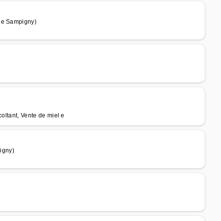
 de Sampigny)
coltant, Vente de miel e
igny)