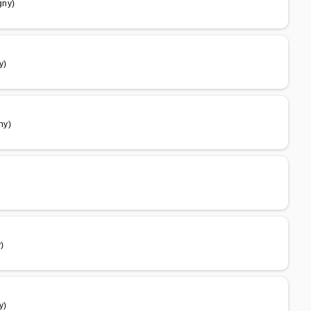
gny)
y)
ny)
)
y)