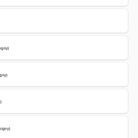
pigny)
gny)
)
pigny)