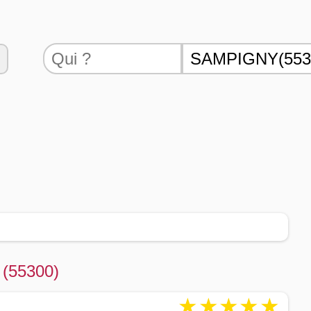
 (55300)
★
★
★
★
★