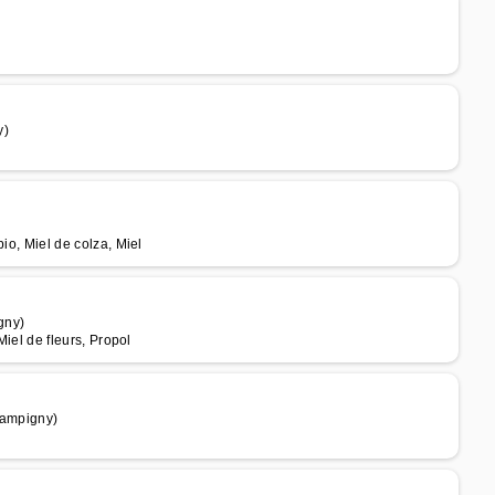
y)
bio, Miel de colza, Miel
gny)
 Miel de fleurs, Propol
Sampigny)