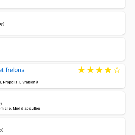
ny)
★
★
★
★
☆
t frelons
s, Propolis, Livraison à
y)
omicile, Miel d apiculteu
y)