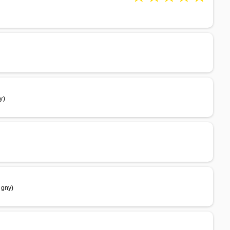
y)
igny)