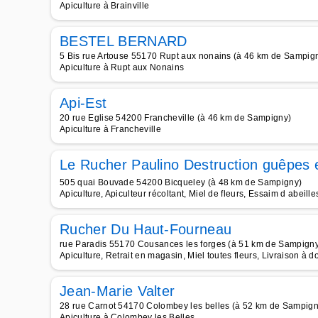
Apiculture à Brainville
BESTEL BERNARD
5 Bis rue Artouse 55170 Rupt aux nonains (à 46 km de Sampig
Apiculture à Rupt aux Nonains
Api-Est
20 rue Eglise 54200 Francheville (à 46 km de Sampigny)
Apiculture à Francheville
Le Rucher Paulino Destruction guêpes e
505 quai Bouvade 54200 Bicqueley (à 48 km de Sampigny)
Apiculture, Apiculteur récoltant, Miel de fleurs, Essaim d abeille
Rucher Du Haut-Fourneau
rue Paradis 55170 Cousances les forges (à 51 km de Sampign
Apiculture, Retrait en magasin, Miel toutes fleurs, Livraison à d
Jean-Marie Valter
28 rue Carnot 54170 Colombey les belles (à 52 km de Sampign
Apiculture à Colombey les Belles