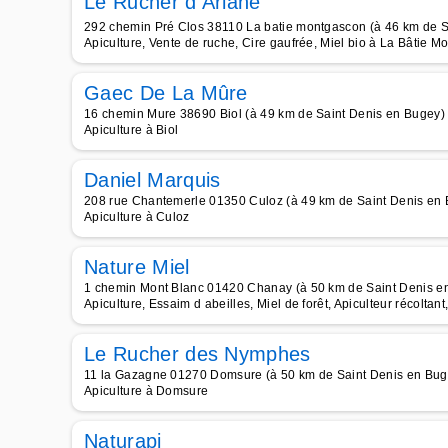
Le Rucher d Ariane
292 chemin Pré Clos 38110 La batie montgascon (à 46 km de S
Apiculture, Vente de ruche, Cire gaufrée, Miel bio à La Bâtie 
Gaec De La Mûre
16 chemin Mure 38690 Biol (à 49 km de Saint Denis en Bugey)
Apiculture à Biol
Daniel Marquis
208 rue Chantemerle 01350 Culoz (à 49 km de Saint Denis en
Apiculture à Culoz
Nature Miel
1 chemin Mont Blanc 01420 Chanay (à 50 km de Saint Denis e
Apiculture, Essaim d abeilles, Miel de forêt, Apiculteur récoltant
Le Rucher des Nymphes
11 la Gazagne 01270 Domsure (à 50 km de Saint Denis en Bug
Apiculture à Domsure
Naturapi