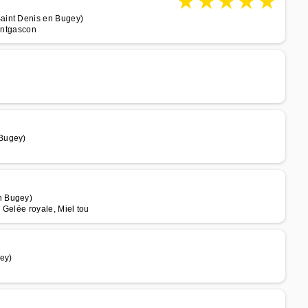
★
★
★
★
★
aint Denis en Bugey)
Montgascon
 Bugey)
n Bugey)
, Gelée royale, Miel tou
ey)