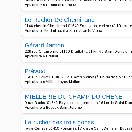
route Gevrieux 01320 Chatillon la palud (à 8 km de Saint Deni
Apiculture à Châtillon la Palud
Le Rucher De Cheminand
1146 chemin Cheminand 01640 Saint jean le vieux (à 10 km de
Apiculture, Produit local à Saint Jean le Vieux
Gérard Janton
229 rue Chansonne 01160 Druillat (à 11 km de Saint Denis en 
Apiculture à Druillat
Prévost
168 rue Pollet 01800 Villieu loyes mollon (à 12 km de Saint De
Apiculture à Villieu Loyes Mollon
MIELLERIE DU CHAMP DU CHENE
9 rue Bachat 01640 Boyeux saint jerome (à 16 km de Saint Den
Apiculture à Boyeux Saint Jérôme
Le rucher des trois gones
route Genève 01450 Poncin (à 17 km de Saint Denis en Bugey)