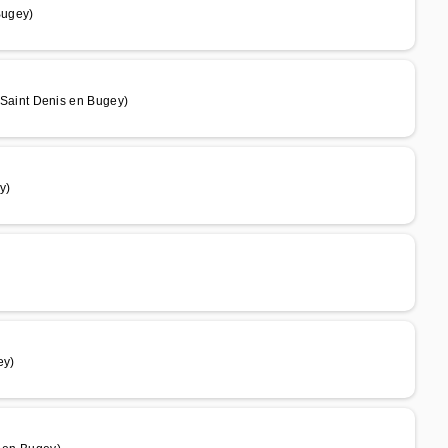
Bugey)
aint Denis en Bugey)
y)
ey)