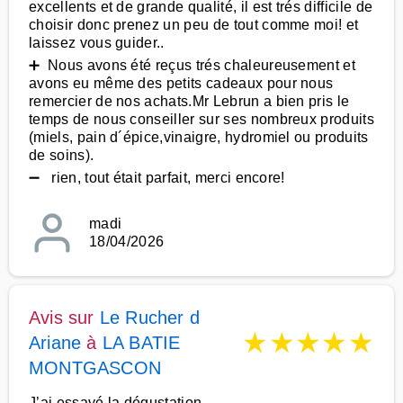
excellents et de grande qualité, il est trés difficile de
choisir donc prenez un peu de tout comme moi! et
laissez vous guider..
➕ Nous avons été reçus trés chaleureusement et
avons eu même des petits cadeaux pour nous
remercier de nos achats.Mr Lebrun a bien pris le
temps de nous conseiller sur ses nombreux produits
(miels, pain d´épice,vinaigre, hydromiel ou produits
de soins).
➖ rien, tout était parfait, merci encore!
madi
18/04/2026
Avis sur
Le Rucher d
★
★
★
★
★
Ariane
à
LA BATIE
MONTGASCON
J’ai essayé la dégustation,