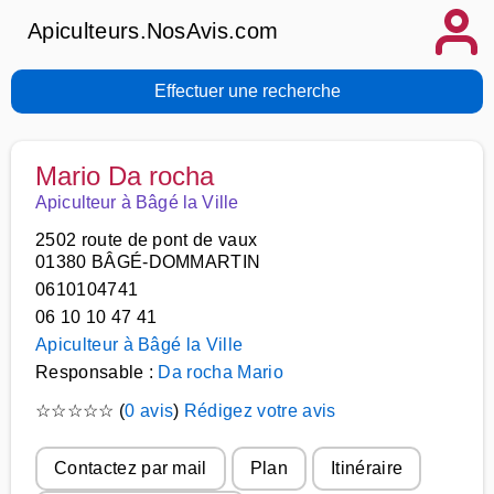
Apiculteurs.NosAvis.com
Effectuer une recherche
Mario Da rocha
Apiculteur à Bâgé la Ville
2502 route de pont de vaux
01380 BÂGÉ-DOMMARTIN
0610104741
06 10 10 47 41
Apiculteur à Bâgé la Ville
Responsable :
Da rocha Mario
☆
☆
☆
☆
☆
(
0 avis
)
Rédigez votre avis
Contactez par mail
Plan
Itinéraire