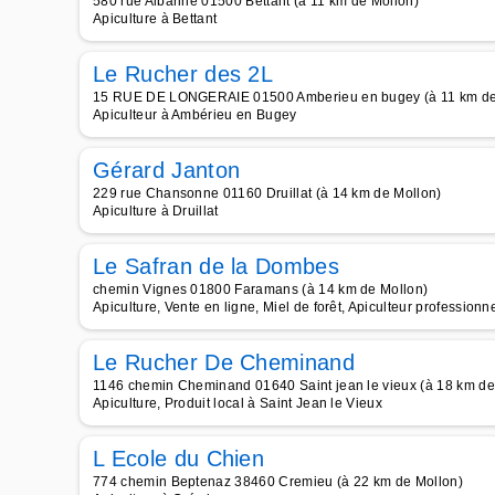
580 rue Albarine 01500 Bettant (à 11 km de Mollon)
Apiculture à Bettant
Le Rucher des 2L
15 RUE DE LONGERAIE 01500 Amberieu en bugey (à 11 km de
Apiculteur à Ambérieu en Bugey
Gérard Janton
229 rue Chansonne 01160 Druillat (à 14 km de Mollon)
Apiculture à Druillat
Le Safran de la Dombes
chemin Vignes 01800 Faramans (à 14 km de Mollon)
Apiculture, Vente en ligne, Miel de forêt, Apiculteur professionnel
Le Rucher De Cheminand
1146 chemin Cheminand 01640 Saint jean le vieux (à 18 km de
Apiculture, Produit local à Saint Jean le Vieux
L Ecole du Chien
774 chemin Beptenaz 38460 Cremieu (à 22 km de Mollon)