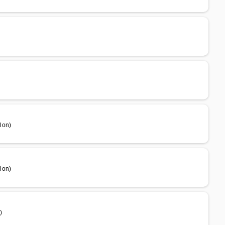
lon)
lon)
)