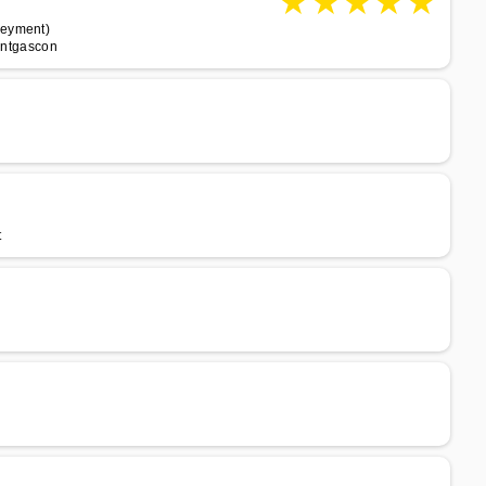
★
★
★
★
★
Leyment)
Montgascon
t