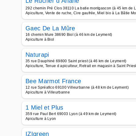
Le Rucher d Ariane
292 chemin Pré Clos 38110 La batie montgascon (à 45 km de 
Apiculture, Vente de ruche, Cire gaufrée, Miel bio à La Bâtie 
Gaec De La Mûre
16 chemin Mure 38690 Biol (à 46 km de Leyment)
Apiculture à Biol
Naturapi
35 rue Dauphiné 69800 Saint priest (à 46 km de Leyment)
Apiculture, Tenue d apiculteur, Retrait en magasin à Saint Pries
Bee Marmot France
12 rue Spréafico 69100 Villeurbanne (à 48 km de Leyment)
Apiculture à Villeurbanne
1 Miel et Plus
359 rue Paul Bert 69003 Lyon (à 49 km de Leyment)
Apiculture à Lyon
IZIgreen