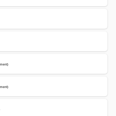
yment)
yment)
)