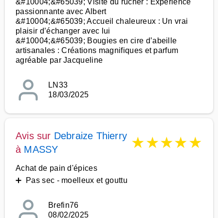
&#10004;&#65039; Visite du rucher : Expérience
passionnante avec Albert
&#10004;&#65039; Accueil chaleureux : Un vrai
plaisir d’échanger avec lui
&#10004;&#65039; Bougies en cire d’abeille
artisanales : Créations magnifiques et parfum
agréable par Jacqueline
LN33
18/03/2025
Avis sur
Debraize Thierry
★
★
★
★
★
à
MASSY
Achat de pain d'épices
➕ Pas sec - moelleux et gouttu
Brefin76
08/02/2025