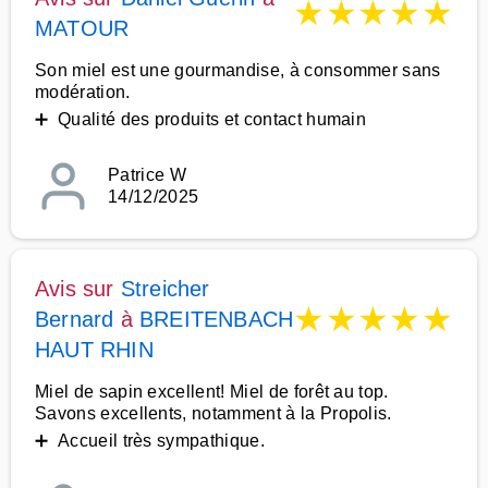
★
★
★
★
★
MATOUR
Son miel est une gourmandise, à consommer sans
modération.
➕ Qualité des produits et contact humain
Patrice W
14/12/2025
Avis sur
Streicher
★
★
★
★
★
Bernard
à
BREITENBACH
HAUT RHIN
Miel de sapin excellent! Miel de forêt au top.
Savons excellents, notamment à la Propolis.
➕ Accueil très sympathique.