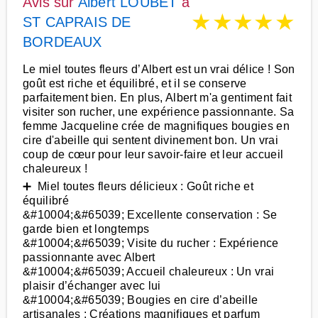
Avis sur
Albert LOUBET
à
★
★
★
★
★
ST CAPRAIS DE
BORDEAUX
Le miel toutes fleurs d’Albert est un vrai délice ! Son
goût est riche et équilibré, et il se conserve
parfaitement bien. En plus, Albert m'a gentiment fait
visiter son rucher, une expérience passionnante. Sa
femme Jacqueline crée de magnifiques bougies en
cire d'abeille qui sentent divinement bon. Un vrai
coup de cœur pour leur savoir-faire et leur accueil
chaleureux !
➕ Miel toutes fleurs délicieux : Goût riche et
équilibré
&#10004;&#65039; Excellente conservation : Se
garde bien et longtemps
&#10004;&#65039; Visite du rucher : Expérience
passionnante avec Albert
&#10004;&#65039; Accueil chaleureux : Un vrai
plaisir d’échanger avec lui
&#10004;&#65039; Bougies en cire d’abeille
artisanales : Créations magnifiques et parfum