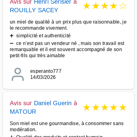
Avis sur
Henri Serisier
à
★
★
★
★
☆
ROUILLY SACEY
un miel de qualité à un prix plus que raisonnable, je
le recommande vivement.
➕ simplicité et authenticité
➖ ce n'est pas un vendeur né , mais son travail est
remarquable et il est souvent accompagné de son
petit-fils qui très aimable
esperanto777
14/03/2026
Avis sur
Daniel Guerin
à
★
★
★
★
★
MATOUR
Son miel est une gourmandise, à consommer sans
modération.