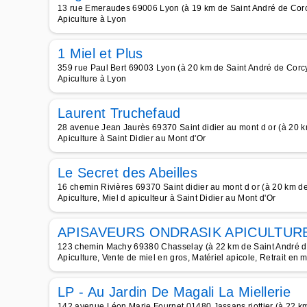
13 rue Emeraudes 69006 Lyon (à 19 km de Saint André de Cor
Apiculture à Lyon
1 Miel et Plus
359 rue Paul Bert 69003 Lyon (à 20 km de Saint André de Corc
Apiculture à Lyon
Laurent Truchefaud
28 avenue Jean Jaurès 69370 Saint didier au mont d or (à 20 k
Apiculture à Saint Didier au Mont d'Or
Le Secret des Abeilles
16 chemin Rivières 69370 Saint didier au mont d or (à 20 km d
Apiculture, Miel d apiculteur à Saint Didier au Mont d'Or
APISAVEURS ONDRASIK APICULTUR
123 chemin Machy 69380 Chasselay (à 22 km de Saint André d
Apiculture, Vente de miel en gros, Matériel apicole, Retrait en 
LP - Au Jardin De Magali La Miellerie
142 avenue Léon Marie Fournet 01480 Jassans riottier (à 22 k