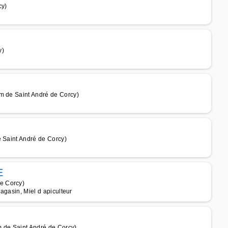
cy)
y)
m de Saint André de Corcy)
e Saint André de Corcy)
E
e Corcy)
magasin, Miel d apiculteur
m de Saint André de Corcy)