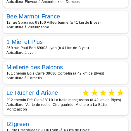
Apiculteur-Eleveur à Ambérieux en Dombes
Bee Marmot France
12 rue Spréafico 69100 Villeurbanne (à 41 km de Blyes)
Apiculture à Villeurbanne
1 Miel et Plus
359 rue Paul Bert 69003 Lyon (à 41 km de Blyes)
Apiculture à Lyon
Miellerie des Balcons
161 chemin Bois Carre 38630 Corbelin (à 42 km de Blyes)
Apiculture à Corbelin
★
★
★
★
★
Le Rucher d Ariane
292 chemin Pré Clos 38110 La batie montgascon (à 42 km de Blyes)
Apiculture, Vente de ruche, Cire gaufrée, Miel bio à La Bâtie
Montgascon
IZIgreen
13 rue Emeraudes 69006 Lyon (à 43 km de Blyes)