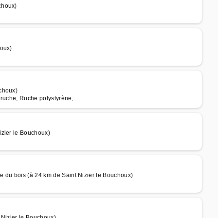
choux)
houx)
choux)
e ruche, Ruche polystyrène,
izier le Bouchoux)
 du bois (à 24 km de Saint Nizier le Bouchoux)
 Nizier le Bouchoux)