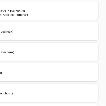
izier le Bouchoux)
is, Apiculteur professi
 Bouchoux)
e Bouchoux)
x)
 Bouchoux)