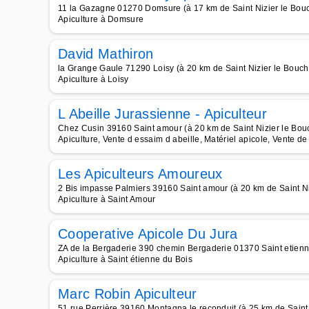
11 la Gazagne 01270 Domsure (à 17 km de Saint Nizier le Bou
Apiculture à Domsure
David Mathiron
la Grange Gaule 71290 Loisy (à 20 km de Saint Nizier le Bouc
Apiculture à Loisy
L Abeille Jurassienne - Apiculteur
Chez Cusin 39160 Saint amour (à 20 km de Saint Nizier le Bou
Apiculture, Vente d essaim d abeille, Matériel apicole, Vente d
Les Apiculteurs Amoureux
2 Bis impasse Palmiers 39160 Saint amour (à 20 km de Saint N
Apiculture à Saint Amour
Cooperative Apicole Du Jura
ZA de la Bergaderie 390 chemin Bergaderie 01370 Saint etienne
Apiculture à Saint étienne du Bois
Marc Robin Apiculteur
51 rue Perrière 39160 Montagna le reconduit (à 25 km de Saint