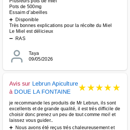
Plusieurs pots de miel
Pots de 500mg
Essaim d’abeilles
➕ Disponible
Très bonnes explications pour la récolte du Miel
Le Miel est délicieux
➖ RAS
Taya
09/05/2026
Avis sur
Lebrun Apiculture
★
★
★
★
★
à
DOUE LA FONTAINE
je recommande les produits de Mr Lebrun, ils sont
excellents et de grande qualité, il est trés difficile de
choisir donc prenez un peu de tout comme moi! et
laissez vous guider..
➕ Nous avons été reçus trés chaleureusement et