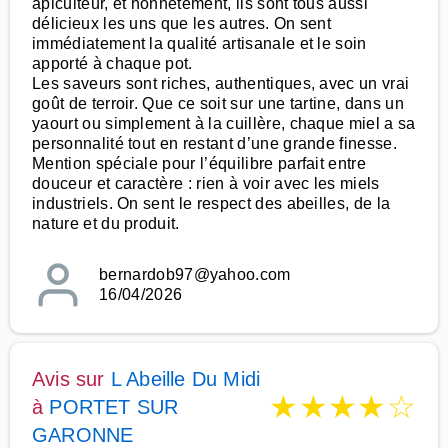
apiculteur, et honnêtement, ils sont tous aussi
délicieux les uns que les autres. On sent
immédiatement la qualité artisanale et le soin
apporté à chaque pot.
Les saveurs sont riches, authentiques, avec un vrai
goût de terroir. Que ce soit sur une tartine, dans un
yaourt ou simplement à la cuillère, chaque miel a sa
personnalité tout en restant d’une grande finesse.
Mention spéciale pour l’équilibre parfait entre
douceur et caractère : rien à voir avec les miels
industriels. On sent le respect des abeilles, de la
nature et du produit.
bernardob97@yahoo.com
16/04/2026
Avis sur
L Abeille Du Midi
★
★
★
★
☆
à
PORTET SUR
GARONNE