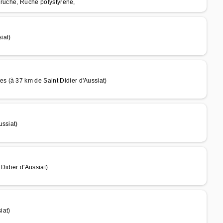
e ruche, Ruche polystyrène,
iat)
 (à 37 km de Saint Didier d'Aussiat)
ussiat)
Didier d'Aussiat)
iat)