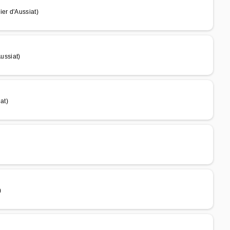
er d'Aussiat)
ussiat)
at)
)