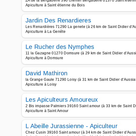
ZA de la Bergaderie 390 chemin Bergaderie 01370 Saint etienne
Apiculture à Saint étienne du Bois
Jardin Des Renardieres
Les Renardières 71290 La genete (à 26 km de Saint Didier d'Au
Apiculture à La Genête
Le Rucher des Nymphes
11 la Gazagne 01270 Domsure (à 29 km de Saint Didier d'Aussi
Apiculture à Domsure
David Mathiron
la Grange Gaule 71290 Loisy (à 31 km de Saint Didier d'Aussia
Apiculture à Loisy
Les Apiculteurs Amoureux
2 Bis impasse Palmiers 39160 Saint amour (à 33 km de Saint Di
Apiculture à Saint Amour
L Abeille Jurassienne - Apiculteur
Chez Cusin 39160 Saint amour (à 34 km de Saint Didier d'Aussi