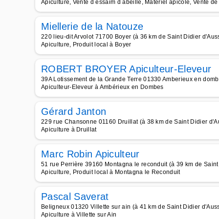
Apiculture, Vente d essaim d abeille, Matériel apicole, Vente d
Miellerie de la Natouze
220 lieu-dit Arvolot 71700 Boyer (à 36 km de Saint Didier d'Auss
Apiculture, Produit local à Boyer
ROBERT BROYER Apiculteur-Eleveur
39A Lotissement de la Grande Terre 01330 Amberieux en dombes
Apiculteur-Eleveur à Ambérieux en Dombes
Gérard Janton
229 rue Chansonne 01160 Druillat (à 38 km de Saint Didier d'A
Apiculture à Druillat
Marc Robin Apiculteur
51 rue Perrière 39160 Montagna le reconduit (à 39 km de Saint 
Apiculture, Produit local à Montagna le Reconduit
Pascal Saverat
Beligneux 01320 Villette sur ain (à 41 km de Saint Didier d'Auss
Apiculture à Villette sur Ain