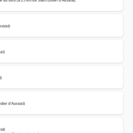
 du bois (à 25 km de Saint Didier d'Aussiat)
ssiat)
at)
t)
dier d'Aussiat)
at)