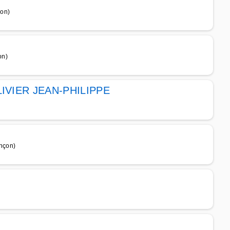
çon)
on)
OLIVIER JEAN-PHILIPPE
nçon)