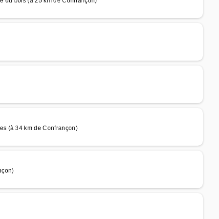
e du bois (à 25 km de Confrançon)
es (à 34 km de Confrançon)
nçon)