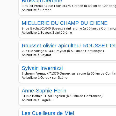
Brossutti Jérôme
Lieu-dit Preau 84 rue Four 01450 Cerdon (à 48 km de Confran
Apiculture à Cerdon
MIELLERIE DU CHAMP DU CHENE
9 rue Bachat 01640 Boyeux saint jerome (à 50 km de Confranç
Apiculture à Boyeux Saint Jérôme
Rousset olivier apiculteur ROUSSET 
206 rue Village 01430 Peyriat (à 50 km de Confrançon)
Apiculture à Peyriat
Sylvain Invernizzi
7 chemin Vernaux 71370 Ouroux sur saone (à 50 km de Confra
Apiculture à Ouroux sur Saône
Anne-Sophie Herin
31 rue Battoir 01150 Lagnieu (à 50 km de Confrançon)
Apiculture à Lagnieu
Les Cueilleurs de Miel