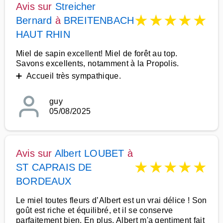
Avis sur
Streicher
★
★
★
★
★
Bernard
à
BREITENBACH
HAUT RHIN
Miel de sapin excellent! Miel de forêt au top.
Savons excellents, notamment à la Propolis.
➕ Accueil très sympathique.
guy
05/08/2025
Avis sur
Albert LOUBET
à
★
★
★
★
★
ST CAPRAIS DE
BORDEAUX
Le miel toutes fleurs d’Albert est un vrai délice ! Son
goût est riche et équilibré, et il se conserve
parfaitement bien. En plus, Albert m'a gentiment fait