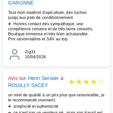
GARONNE
Tout mon matériel d'apiculture, des ruches
jusqu'aux pots de conditionnement.
➕ Hormis contact très sympathique, une
compétence certaine et de très bons conseils.
Boutique immense et très bien achalandée.
Prix raisonnables et SAV au top.
Zig31
10/04/2026
Avis sur
Henri Serisier
à
★
★
★
★
☆
ROUILLY SACEY
un miel de qualité à un prix plus que raisonnable, je
le recommande vivement.
➕ simplicité et authenticité
➖ ce n'est pas un vendeur né , mais son travail est