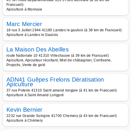
45 Ter route départementale 910 37380 Monnaie (à 38 km de
Francueil)
Apiculture à Monnaie
Marc Mercier
18 rue 3 Juillet 1944 41190 Landes le gaulois (à 38 km de Francueil)
Apiculture à Landes le Gaulois
La Maison Des Abeilles
route Nationale 10 41310 Villechauve (à 39 km de Francueil)
Apiculture, Apiculteur récoltant, Miel de châtaignier, Confiserie,
Propolis, Vente de gelé
ADN41 Guêpes Frelons Dératisation
Apiculture
37 rue Poterie 41310 Saint amand longpre (à 41 km de Francueil)
Apiculture à Saint Amand Longpré
Kevin Bernier
2232 rue Grande Sologne 41700 Chemery (à 43 km de Francueil)
Apiculture à Chémery