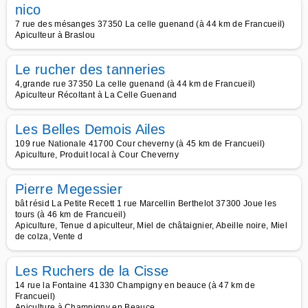
nico
7 rue des mésanges 37350 La celle guenand (à 44 km de Francueil)
Apiculteur à Braslou
Le rucher des tanneries
4,grande rue 37350 La celle guenand (à 44 km de Francueil)
Apiculteur Récoltant à La Celle Guenand
Les Belles Demois Ailes
109 rue Nationale 41700 Cour cheverny (à 45 km de Francueil)
Apiculture, Produit local à Cour Cheverny
Pierre Megessier
bât résid La Petite Recett 1 rue Marcellin Berthelot 37300 Joue les
tours (à 46 km de Francueil)
Apiculture, Tenue d apiculteur, Miel de châtaignier, Abeille noire, Miel
de colza, Vente d
Les Ruchers de la Cisse
14 rue la Fontaine 41330 Champigny en beauce (à 47 km de
Francueil)
Apiculture à Champigny en Beauce