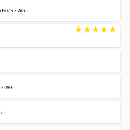
de Foameix Ornel)
★
★
★
★
★
ix Ornel)
el)