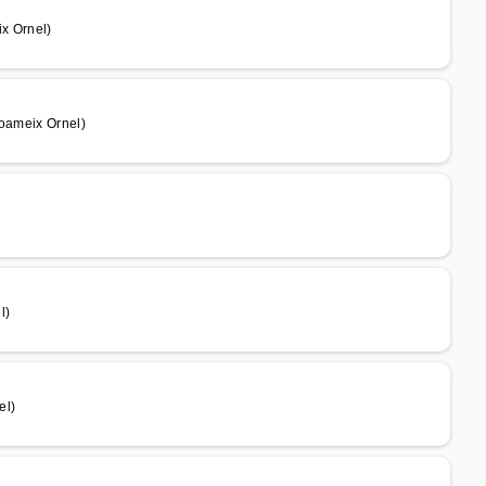
x Ornel)
Foameix Ornel)
l)
el)