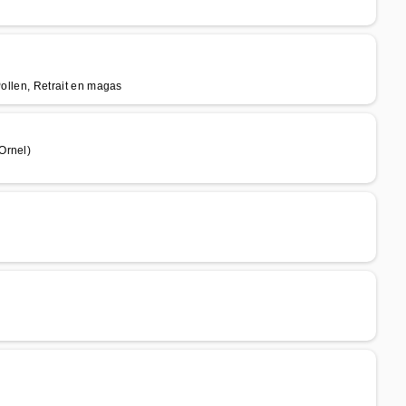
 Pollen, Retrait en magas
Ornel)