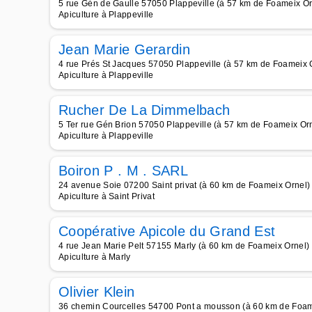
5 rue Gén de Gaulle 57050 Plappeville (à 57 km de Foameix Or
Apiculture à Plappeville
Jean Marie Gerardin
4 rue Prés St Jacques 57050 Plappeville (à 57 km de Foameix 
Apiculture à Plappeville
Rucher De La Dimmelbach
5 Ter rue Gén Brion 57050 Plappeville (à 57 km de Foameix Or
Apiculture à Plappeville
Boiron P . M . SARL
24 avenue Soie 07200 Saint privat (à 60 km de Foameix Ornel)
Apiculture à Saint Privat
Coopérative Apicole du Grand Est
4 rue Jean Marie Pelt 57155 Marly (à 60 km de Foameix Ornel)
Apiculture à Marly
Olivier Klein
36 chemin Courcelles 54700 Pont a mousson (à 60 km de Foam