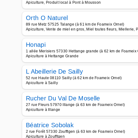
Apiculture, Produit local à Pont à Mousson
Orth O Naturel
89 rue Metz 57525 Talange (à 61 km de Foameix Ornel)
Apiculture, Vente de miel en gros, Miel toutes fleurs, Miellerie,
Honapi
1 allée Merisiers 57330 Hettange grande (à 62 km de Foameix 
Apiculture à Hettange Grande
L Abeillerie De Sailly
52 rue Haute 08110 Sailly (à 62 km de Foameix Ornel)
Apiculture à Sailly
Rucher Du Val De Moselle
27 rue Fleurs 57970 Illange (à 63 km de Foameix Ornel)
Apiculture à Illange
Béatrice Sobolak
2 rue Forêt 57330 Zoufftgen (à 63 km de Foameix Ornel)
Apiculture à Zoufftgen