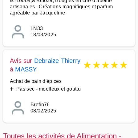
&#10004;&#65039; Bougies en cire d’abeille
artisanales : Créations magnifiques et parfum
agréable par Jacqueline
LN33
18/03/2025
Avis sur
Debraize Thierry
★
★
★
★
★
à
MASSY
Achat de pain d'épices
➕ Pas sec - moelleux et gouttu
Brefin76
08/02/2025
Toutes les activités de Alimentation -