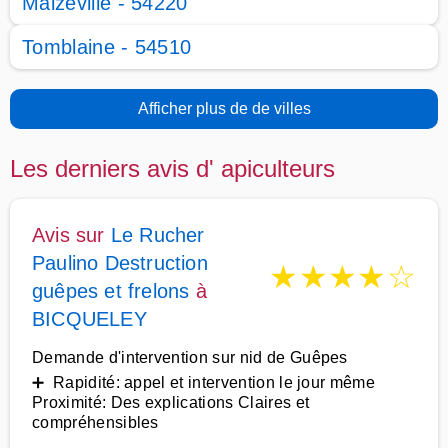
Malzéville - 54220
Tomblaine - 54510
Afficher plus de de villes
Les derniers avis d' apiculteurs
Avis sur
Le Rucher
Paulino Destruction
★
★
★
★
☆
guêpes et frelons
à
BICQUELEY
Demande d'intervention sur nid de Guêpes
➕ Rapidité: appel et intervention le jour même
Proximité: Des explications Claires et
compréhensibles