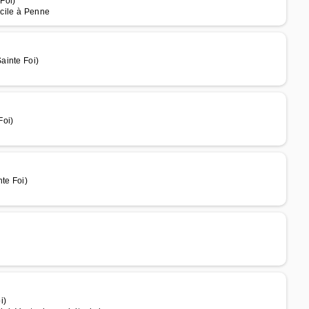
Foi)
icile à Penne
ainte Foi)
Foi)
te Foi)
i)