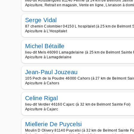
lieu-dit Roussergues 81140 Penne (à 24 km de Belmont Sainte 
Apiculture, Retrait en magasin, Vente en ligne, Livraison à dom
Serge Vidal
87 chemin Colombier 04150 L hospitalet (à 25 km de Belmont S
Apiculture à L'Hospitalet
Michel Bétaille
lieu-dit Mels 46090 Lamagdelaine (à 25 km de Belmont Sainte 
Apiculture à Lamagdelaine
Jean-Paul Jouzeau
105 Pech de la Poudre 46000 Cahors (à 27 km de Belmont Sain
Apiculture à Cahors
Celine Rigal
lieu-dit Verdier 46160 Cajarc (à 32 km de Belmont Sainte Foi)
Apiculture à Cajarc
Miellerie De Puycelsi
Moulin D Olivery 81140 Puycelsi (à 32 km de Belmont Sainte Fo