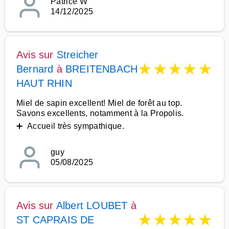
Patrice W
14/12/2025
Avis sur
Streicher
★
★
★
★
★
Bernard
à
BREITENBACH
HAUT RHIN
Miel de sapin excellent! Miel de forêt au top.
Savons excellents, notamment à la Propolis.
➕ Accueil très sympathique.
guy
05/08/2025
Avis sur
Albert LOUBET
à
★
★
★
★
★
ST CAPRAIS DE