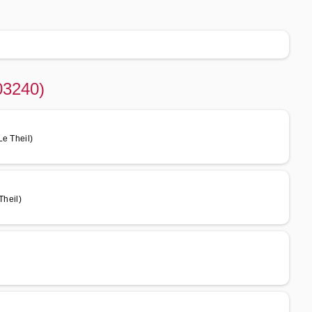
(03240)
Le Theil)
Theil)