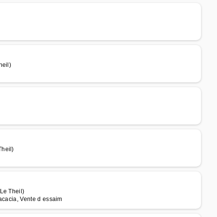
eil)
heil)
Le Theil)
d acacia, Vente d essaim