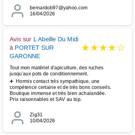
bernardob97@yahoo.com
16/04/2026
Avis sur
L Abeille Du Midi
★
★
★
★
☆
à
PORTET SUR
GARONNE
Tout mon matériel d'apiculture, des ruches
jusqu'aux pots de conditionnement.
➕ Hormis contact très sympathique, une
compétence certaine et de très bons conseils.
Boutique immense et très bien achalandée.
Prix raisonnables et SAV au top.
Zig31
10/04/2026