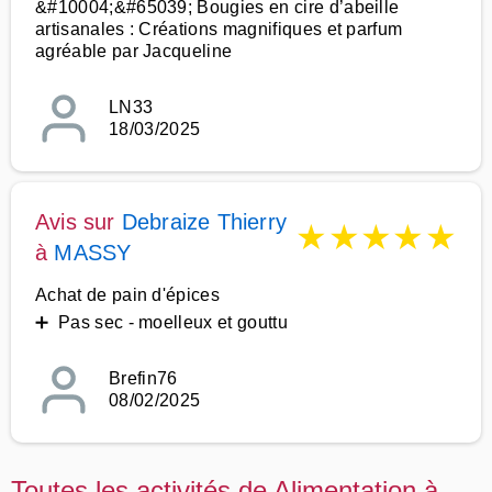
&#10004;&#65039; Bougies en cire d’abeille
artisanales : Créations magnifiques et parfum
agréable par Jacqueline
LN33
18/03/2025
Avis sur
Debraize Thierry
★
★
★
★
★
à
MASSY
Achat de pain d'épices
➕ Pas sec - moelleux et gouttu
Brefin76
08/02/2025
Toutes les activités de Alimentation à