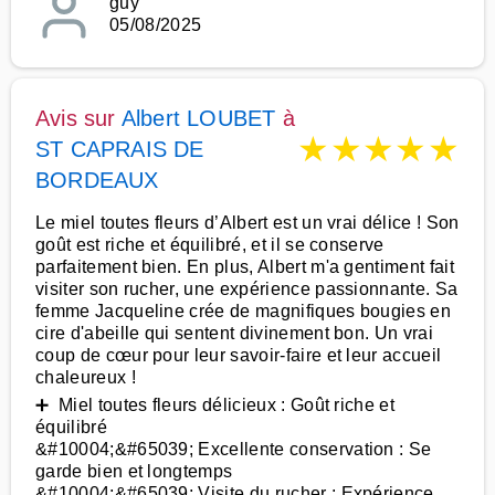
guy
05/08/2025
Avis sur
Albert LOUBET
à
★
★
★
★
★
ST CAPRAIS DE
BORDEAUX
Le miel toutes fleurs d’Albert est un vrai délice ! Son
goût est riche et équilibré, et il se conserve
parfaitement bien. En plus, Albert m'a gentiment fait
visiter son rucher, une expérience passionnante. Sa
femme Jacqueline crée de magnifiques bougies en
cire d'abeille qui sentent divinement bon. Un vrai
coup de cœur pour leur savoir-faire et leur accueil
chaleureux !
➕ Miel toutes fleurs délicieux : Goût riche et
équilibré
&#10004;&#65039; Excellente conservation : Se
garde bien et longtemps
&#10004;&#65039; Visite du rucher : Expérience