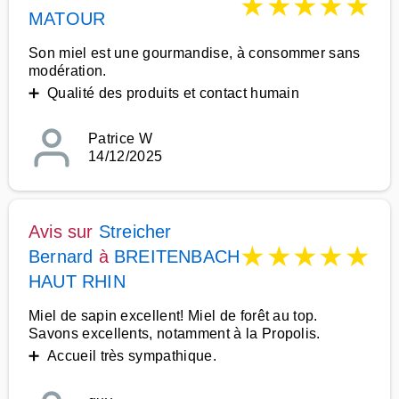
★
★
★
★
★
MATOUR
Son miel est une gourmandise, à consommer sans
modération.
➕ Qualité des produits et contact humain
Patrice W
14/12/2025
Avis sur
Streicher
★
★
★
★
★
Bernard
à
BREITENBACH
HAUT RHIN
Miel de sapin excellent! Miel de forêt au top.
Savons excellents, notamment à la Propolis.
➕ Accueil très sympathique.