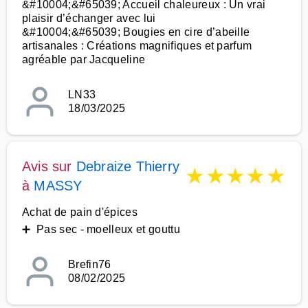
&#10004;&#65039; Accueil chaleureux : Un vrai
plaisir d’échanger avec lui
&#10004;&#65039; Bougies en cire d’abeille
artisanales : Créations magnifiques et parfum
agréable par Jacqueline
LN33
18/03/2025
Avis sur
Debraize Thierry
★
★
★
★
★
à
MASSY
Achat de pain d'épices
➕ Pas sec - moelleux et gouttu
Brefin76
08/02/2025