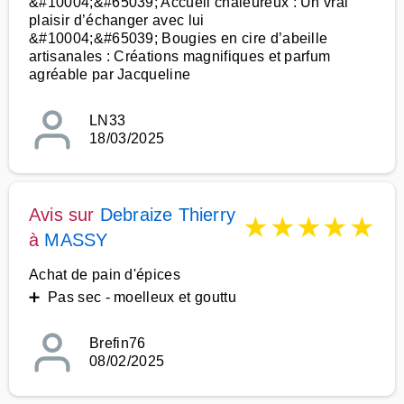
&#10004;&#65039; Accueil chaleureux : Un vrai
plaisir d’échanger avec lui
&#10004;&#65039; Bougies en cire d’abeille
artisanales : Créations magnifiques et parfum
agréable par Jacqueline
LN33
18/03/2025
Avis sur
Debraize Thierry
★
★
★
★
★
à
MASSY
Achat de pain d'épices
➕ Pas sec - moelleux et gouttu
Brefin76
08/02/2025