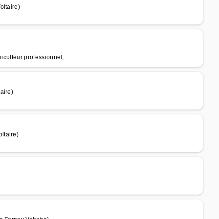
ltaire)
piculteur professionnel,
aire)
ltaire)