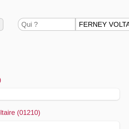
)
ltaire (01210)