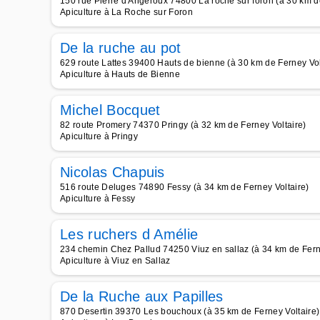
150 rue Pierre d Angeroux 74800 La roche sur foron (à 30 km d
Apiculture à La Roche sur Foron
De la ruche au pot
629 route Lattes 39400 Hauts de bienne (à 30 km de Ferney Vol
Apiculture à Hauts de Bienne
Michel Bocquet
82 route Promery 74370 Pringy (à 32 km de Ferney Voltaire)
Apiculture à Pringy
Nicolas Chapuis
516 route Deluges 74890 Fessy (à 34 km de Ferney Voltaire)
Apiculture à Fessy
Les ruchers d Amélie
234 chemin Chez Pallud 74250 Viuz en sallaz (à 34 km de Fern
Apiculture à Viuz en Sallaz
De la Ruche aux Papilles
870 Desertin 39370 Les bouchoux (à 35 km de Ferney Voltaire)