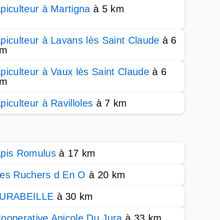
piculteur à Martigna
à 5 km
piculteur à Lavans lès Saint Claude
à 6
km
piculteur à Vaux lès Saint Claude
à 6
km
piculteur à Ravilloles
à 7 km
pis Romulus
à 17 km
es Ruchers d En O
à 20 km
JURABEILLE
à 30 km
ooperative Apicole Du Jura
à 33 km