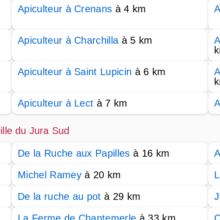
Apiculteur à Crenans
à 4 km
A
Apiculteur à Charchilla
à 5 km
A
Apiculteur à Saint Lupicin
à 6 km
A
Apiculteur à Lect
à 7 km
A
ille du Jura Sud
De la Ruche aux Papilles
à 16 km
A
Michel Ramey
à 20 km
L
De la ruche au pot
à 29 km
La Ferme de Chantemerle
à 33 km
C