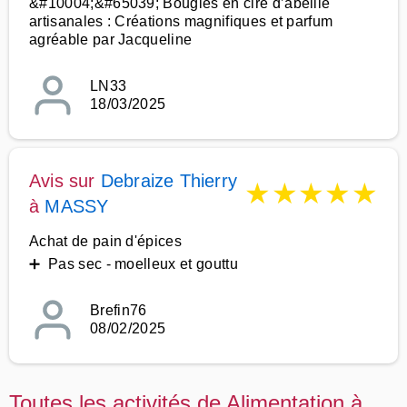
&#10004;&#65039; Bougies en cire d’abeille
artisanales : Créations magnifiques et parfum
agréable par Jacqueline
LN33
18/03/2025
Avis sur
Debraize Thierry
★
★
★
★
★
à
MASSY
Achat de pain d'épices
➕ Pas sec - moelleux et gouttu
Brefin76
08/02/2025
Toutes les activités de Alimentation à