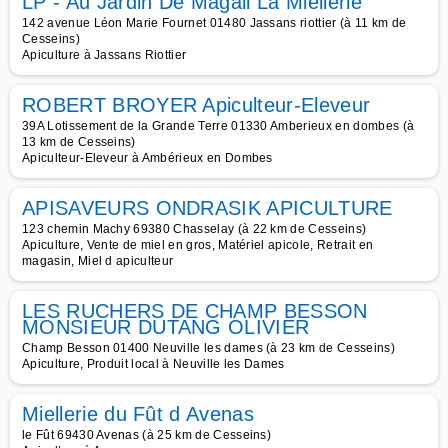
LP - Au Jardin De Magali La Miellerie
142 avenue Léon Marie Fournet 01480 Jassans riottier (à 11 km de
Cesseins)
Apiculture à Jassans Riottier
ROBERT BROYER Apiculteur-Eleveur
39A Lotissement de la Grande Terre 01330 Amberieux en dombes (à
13 km de Cesseins)
Apiculteur-Eleveur à Ambérieux en Dombes
APISAVEURS ONDRASIK APICULTURE
123 chemin Machy 69380 Chasselay (à 22 km de Cesseins)
Apiculture, Vente de miel en gros, Matériel apicole, Retrait en
magasin, Miel d apiculteur
LES RUCHERS DE CHAMP BESSON
MONSIEUR DUTANG OLIVIER
Champ Besson 01400 Neuville les dames (à 23 km de Cesseins)
Apiculture, Produit local à Neuville les Dames
Miellerie du Fût d Avenas
le Fût 69430 Avenas (à 25 km de Cesseins)