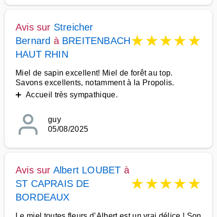
Avis sur
Streicher
★
★
★
★
★
Bernard
à
BREITENBACH
HAUT RHIN
Miel de sapin excellent! Miel de forêt au top.
Savons excellents, notamment à la Propolis.
➕ Accueil très sympathique.
guy
05/08/2025
Avis sur
Albert LOUBET
à
★
★
★
★
★
ST CAPRAIS DE
BORDEAUX
Le miel toutes fleurs d’Albert est un vrai délice ! Son