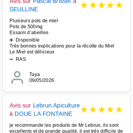
Avis sur
Pascal Brisset
à
★
★
★
★
★
SEULLINE
Plusieurs pots de miel
Pots de 500mg
Essaim d’abeilles
➕ Disponible
Très bonnes explications pour la récolte du Miel
Le Miel est délicieux
➖ RAS
Taya
09/05/2026
Avis sur
Lebrun Apiculture
★
★
★
★
★
à
DOUE LA FONTAINE
je recommande les produits de Mr Lebrun, ils sont
excellents et de grande qualité, il est trés difficile de