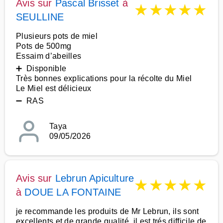
Avis sur
Pascal Brisset
à
★
★
★
★
★
SEULLINE
Plusieurs pots de miel
Pots de 500mg
Essaim d’abeilles
➕ Disponible
Très bonnes explications pour la récolte du Miel
Le Miel est délicieux
➖ RAS
Taya
09/05/2026
Avis sur
Lebrun Apiculture
★
★
★
★
★
à
DOUE LA FONTAINE
je recommande les produits de Mr Lebrun, ils sont
excellents et de grande qualité, il est trés difficile de