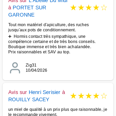
Avis sur
L Abeille Du Midi
★
★
★
★
☆
à
PORTET SUR
GARONNE
Tout mon matériel d'apiculture, des ruches
jusqu'aux pots de conditionnement.
➕ Hormis contact très sympathique, une
compétence certaine et de très bons conseils.
Boutique immense et très bien achalandée.
Prix raisonnables et SAV au top.
Zig31
10/04/2026
Avis sur
Henri Serisier
à
★
★
★
★
☆
ROUILLY SACEY
un miel de qualité à un prix plus que raisonnable, je
le recommande vivement.