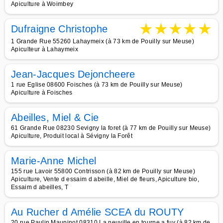
Apiculture à Woimbey
★
★
★
★
★
Dufraigne Christophe
1 Grande Rue 55260 Lahaymeix (à 73 km de Pouilly sur Meuse)
Apiculteur à Lahaymeix
Jean-Jacques Dejoncheere
1 rue Eglise 08600 Foisches (à 73 km de Pouilly sur Meuse)
Apiculture à Foisches
Abeilles, Miel & Cie
61 Grande Rue 08230 Sevigny la foret (à 77 km de Pouilly sur Meuse)
Apiculture, Produit local à Sévigny la Forêt
Marie-Anne Michel
155 rue Lavoir 55800 Contrisson (à 82 km de Pouilly sur Meuse)
Apiculture, Vente d essaim d abeille, Miel de fleurs, Apiculture bio,
Essaim d abeilles, T
Au Rucher d Amélie SCEA du ROUTY
20 rue Paulin Maupinot 08310 La neuville en tourne a fuy (à 82 km de