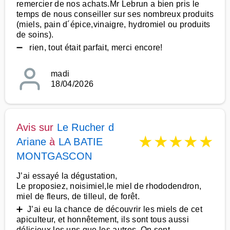
remercier de nos achats.Mr Lebrun a bien pris le
temps de nous conseiller sur ses nombreux produits
(miels, pain d´épice,vinaigre, hydromiel ou produits
de soins).
➖ rien, tout était parfait, merci encore!
madi
18/04/2026
Avis sur
Le Rucher d
★
★
★
★
★
Ariane
à
LA BATIE
MONTGASCON
J’ai essayé la dégustation,
Le proposiez, noisimiel,le miel de rhododendron,
miel de fleurs, de tilleul, de forêt.
➕ J’ai eu la chance de découvrir les miels de cet
apiculteur, et honnêtement, ils sont tous aussi
délicieux les uns que les autres. On sent