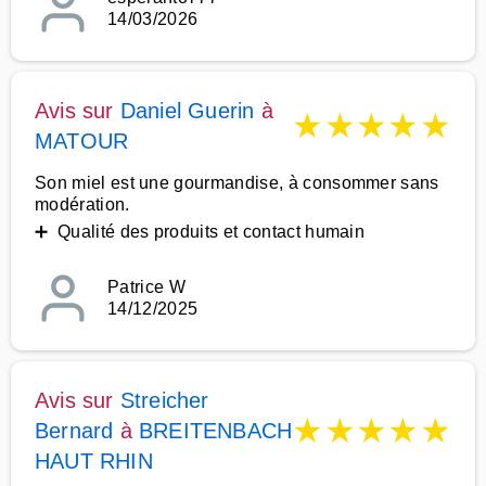
14/03/2026
Avis sur
Daniel Guerin
à
★
★
★
★
★
MATOUR
Son miel est une gourmandise, à consommer sans
modération.
➕ Qualité des produits et contact humain
Patrice W
14/12/2025
Avis sur
Streicher
★
★
★
★
★
Bernard
à
BREITENBACH
HAUT RHIN