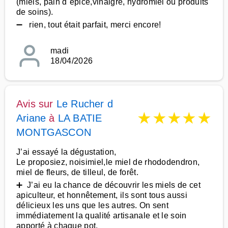
(miels, pain d´épice,vinaigre, hydromiel ou produits
de soins).
➖ rien, tout était parfait, merci encore!
madi
18/04/2026
Avis sur
Le Rucher d
★
★
★
★
★
Ariane
à
LA BATIE
MONTGASCON
J’ai essayé la dégustation,
Le proposiez, noisimiel,le miel de rhododendron,
miel de fleurs, de tilleul, de forêt.
➕ J’ai eu la chance de découvrir les miels de cet
apiculteur, et honnêtement, ils sont tous aussi
délicieux les uns que les autres. On sent
immédiatement la qualité artisanale et le soin
apporté à chaque pot.