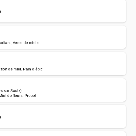
)
coltant, Vente de miel e
ction de miel, Pain d épic
s sur Saulx)
 Miel de fleurs, Propol
)