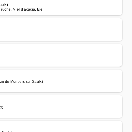
aulx)
 ruche, Miel d acacia, Ele
km de Montiers sur Saulx)
x)