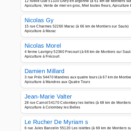
12 ruelle Gué 51330 Givry en argonne (à 61 km de Montiers sur
Apiculture, Vente de miel en gros, Miel toutes fleurs, Apiculture 
Nicolas Gy
15 rue Charmes 52260 Marac (à 66 km de Montiers sur Saulx)
Apiculture à Marac
Nicolas Morel
4 ferme Lavrigny 52360 Frecourt (à 66 km de Montiers sur Saul
Apiculture à Frécourt
Damien Millard
3 rue Prés 54470 Mandres aux quatre tours (à 67 km de Montier
Apiculture à Mandres aux Quatre Tours
Jean-Marie Valter
28 rue Carnot 54170 Colombey les belles (à 68 km de Montiers
Apiculture à Colombey les Belles
Le Rucher De Myriam s
6 rue Jules Bancelin 55120 Les islettes (à 69 km de Montiers s