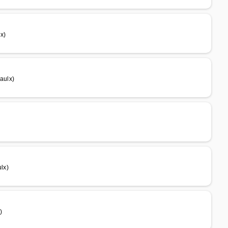
x)
aulx)
lx)
)