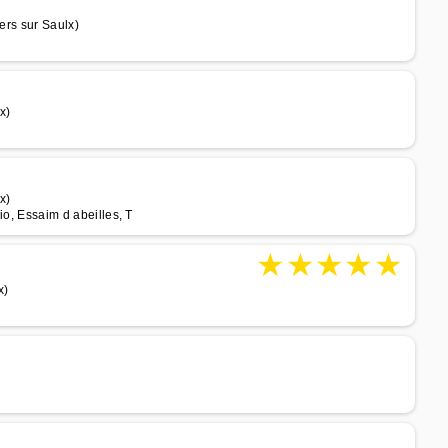
ers sur Saulx)
x)
x)
bio, Essaim d abeilles, T
★
★
★
★
★
x)