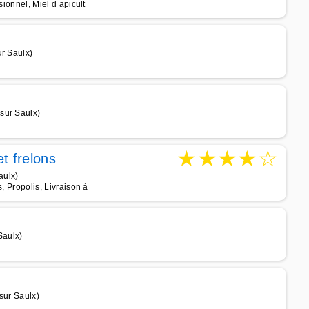
sionnel, Miel d apicult
ur Saulx)
sur Saulx)
★
★
★
★
☆
t frelons
aulx)
s, Propolis, Livraison à
Saulx)
sur Saulx)