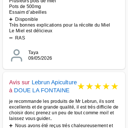
Plusieurs pots de miel
Pots de 500mg
Essaim d’abeilles
➕ Disponible
Très bonnes explications pour la récolte du Miel
Le Miel est délicieux
➖ RAS
Taya
09/05/2026
Avis sur
Lebrun Apiculture
★
★
★
★
★
à
DOUE LA FONTAINE
je recommande les produits de Mr Lebrun, ils sont
excellents et de grande qualité, il est trés difficile de
choisir donc prenez un peu de tout comme moi! et
laissez vous guider..
➕ Nous avons été reçus trés chaleureusement et