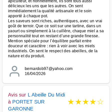
apiculteur, et honnêtement, ils sont tous aussi
délicieux les uns que les autres. On sent
immédiatement la qualité artisanale et le soin
apporté à chaque pot.
Les saveurs sont riches, authentiques, avec un vrai
goût de terroir. Que ce soit sur une tartine, dans un
yaourt ou simplement à la cuillère, chaque miel a sa
personnalité tout en restant d’une grande finesse.
Mention spéciale pour l’équilibre parfait entre
douceur et caractère : rien à voir avec les miels
industriels. On sent le respect des abeilles, de la
nature et du produit.
bernardob97@yahoo.com
16/04/2026
Avis sur
L Abeille Du Midi
★
★
★
★
☆
à
PORTET SUR
GARONNE