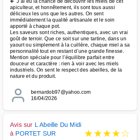
➕ J’ai eu la chance de découvrir les miels de cet
apiculteur, et honnêtement, ils sont tous aussi
délicieux les uns que les autres. On sent
immédiatement la qualité artisanale et le soin
apporté à chaque pot.
Les saveurs sont riches, authentiques, avec un vrai
goût de terroir. Que ce soit sur une tartine, dans un
yaourt ou simplement à la cuillère, chaque miel a sa
personnalité tout en restant d’une grande finesse.
Mention spéciale pour l’équilibre parfait entre
douceur et caractère : rien à voir avec les miels
industriels. On sent le respect des abeilles, de la
nature et du produit.
bernardob97@yahoo.com
16/04/2026
Avis sur
L Abeille Du Midi
★
★
★
★
☆
à
PORTET SUR