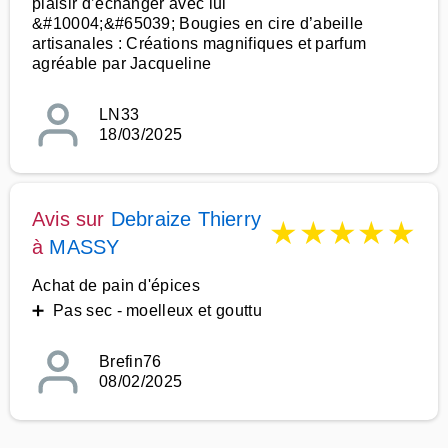
plaisir d’échanger avec lui
&#10004;&#65039; Bougies en cire d’abeille
artisanales : Créations magnifiques et parfum
agréable par Jacqueline
LN33
18/03/2025
Avis sur
Debraize Thierry
★
★
★
★
★
à
MASSY
Achat de pain d'épices
➕ Pas sec - moelleux et gouttu
Brefin76
08/02/2025