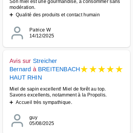
Son miel est une gourmandise, à consommer sans
modération.
➕ Qualité des produits et contact humain
Patrice W
14/12/2025
Avis sur
Streicher
★
★
★
★
★
Bernard
à
BREITENBACH
HAUT RHIN
Miel de sapin excellent! Miel de forêt au top.
Savons excellents, notamment à la Propolis.
➕ Accueil très sympathique.
guy
05/08/2025