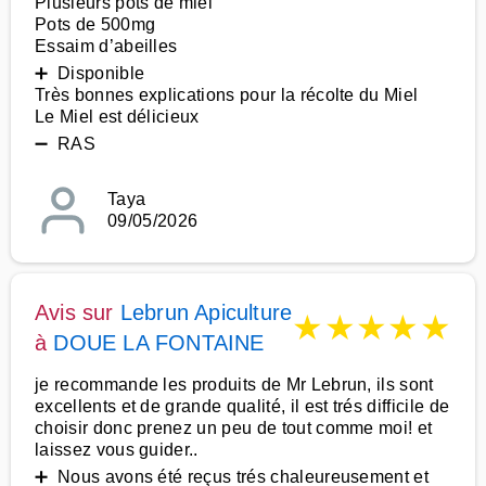
Plusieurs pots de miel
Pots de 500mg
Essaim d’abeilles
➕ Disponible
Très bonnes explications pour la récolte du Miel
Le Miel est délicieux
➖ RAS
Taya
09/05/2026
Avis sur
Lebrun Apiculture
★
★
★
★
★
à
DOUE LA FONTAINE
je recommande les produits de Mr Lebrun, ils sont
excellents et de grande qualité, il est trés difficile de
choisir donc prenez un peu de tout comme moi! et
laissez vous guider..
➕ Nous avons été reçus trés chaleureusement et