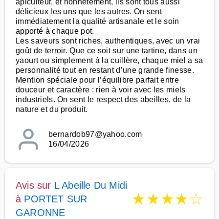
apiculteur, et honnêtement, ils sont tous aussi
délicieux les uns que les autres. On sent
immédiatement la qualité artisanale et le soin
apporté à chaque pot.
Les saveurs sont riches, authentiques, avec un vrai
goût de terroir. Que ce soit sur une tartine, dans un
yaourt ou simplement à la cuillère, chaque miel a sa
personnalité tout en restant d’une grande finesse.
Mention spéciale pour l’équilibre parfait entre
douceur et caractère : rien à voir avec les miels
industriels. On sent le respect des abeilles, de la
nature et du produit.
bernardob97@yahoo.com
16/04/2026
Avis sur
L Abeille Du Midi
★
★
★
★
☆
à
PORTET SUR
GARONNE