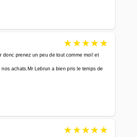
★
★
★
★
★
isir donc prenez un peu de tout comme moi! et
nos achats.Mr Lebrun a bien pris le temps de
★
★
★
★
★