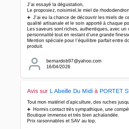
J’ai essayé la dégustation,
Le proposiez, noisimiel,le miel de rhododendron, m
➕ J’ai eu la chance de découvrir les miels de ce
qualité artisanale et le soin apporté à chaque po
Les saveurs sont riches, authentiques, avec un v
personnalité tout en restant d’une grande finess
Mention spéciale pour l’équilibre parfait entre do
produit.
bernardob97@yahoo.com
16/04/2026
Avis sur
L Abeille Du Midi
à
PORTET 
Tout mon matériel d'apiculture, des ruches jusq
➕ Hormis contact très sympathique, une compéte
Boutique immense et très bien achalandée.
Prix raisonnables et SAV au top.