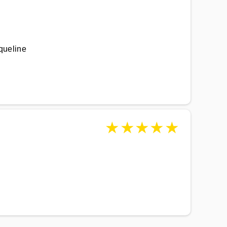
queline
★
★
★
★
★