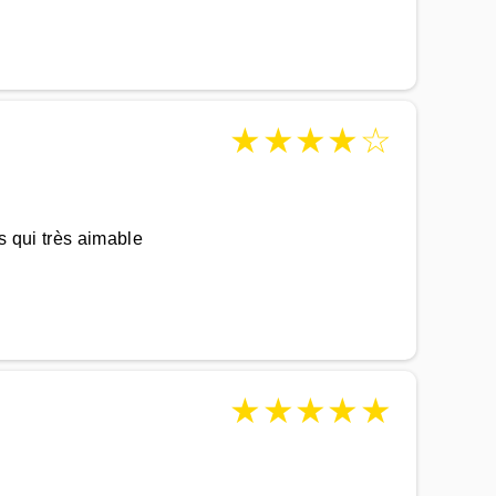
★
★
★
★
☆
s qui très aimable
★
★
★
★
★