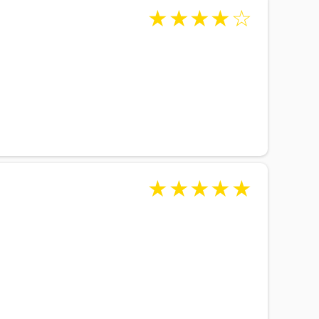
★
★
★
★
☆
★
★
★
★
★