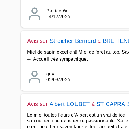
Patrice W
14/12/2025
Avis sur
Streicher Bernard
à
BREITEN
Miel de sapin excellent! Miel de forêt au top. S
➕ Accueil très sympathique.
guy
05/08/2025
Avis sur
Albert LOUBET
à
ST CAPRAI
Le miel toutes fleurs d’Albert est un vrai délice !
son rucher, une expérience passionnante. Sa fe
cœur pour leur savoir-faire et leur accueil chale