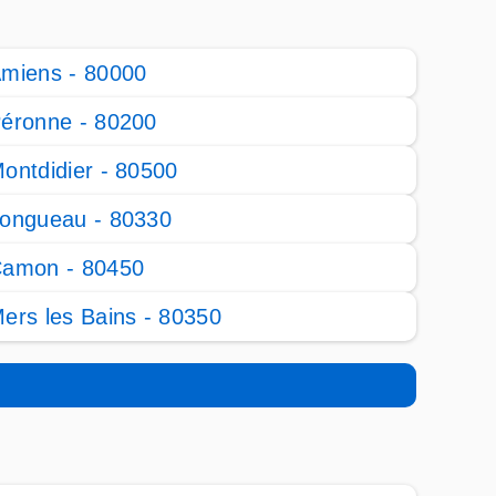
miens - 80000
éronne - 80200
ontdidier - 80500
ongueau - 80330
amon - 80450
ers les Bains - 80350