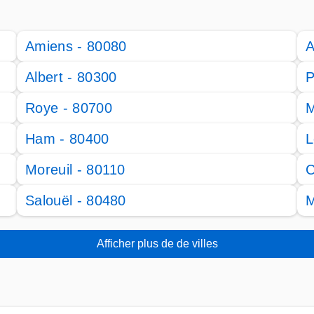
Amiens - 80080
A
Albert - 80300
P
Roye - 80700
M
Ham - 80400
L
Moreuil - 80110
C
Salouël - 80480
M
Afficher plus de de villes