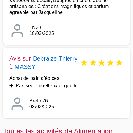
&#10004;&#65039; Bougies en cire d’abeille
artisanales : Créations magnifiques et parfum
agréable par Jacqueline
LN33
18/03/2025
Avis sur
Debraize Thierry
★
★
★
★
★
à
MASSY
Achat de pain d'épices
➕ Pas sec - moelleux et gouttu
Brefin76
08/02/2025
Toutes les activités de Alimentation -