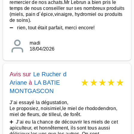
remercier de nos achats.Mr Lebrun a bien pris le
temps de nous conseiller sur ses nombreux produits
(miels, pain d´épice,vinaigre, hydromiel ou produits
de soins).
➖ rien, tout était parfait, merci encore!
madi
18/04/2026
Avis sur
Le Rucher d
★
★
★
★
★
Ariane
à
LA BATIE
MONTGASCON
J’ai essayé la dégustation,
Le proposiez, noisimiel,le miel de rhododendron,
miel de fleurs, de tilleul, de forêt.
➕ J’ai eu la chance de découvrir les miels de cet
apiculteur, et honnêtement, ils sont tous aussi
délicieux les uns que les autres. On sent