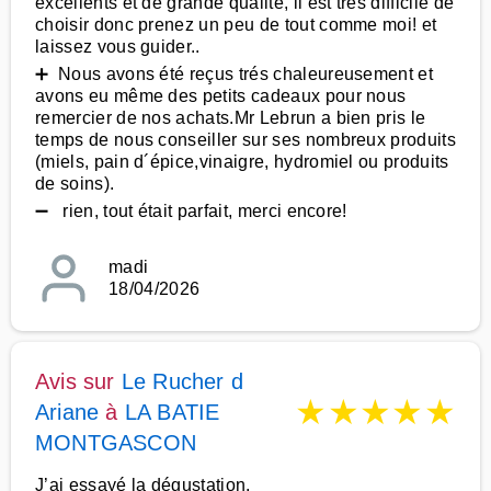
excellents et de grande qualité, il est trés difficile de
choisir donc prenez un peu de tout comme moi! et
laissez vous guider..
➕ Nous avons été reçus trés chaleureusement et
avons eu même des petits cadeaux pour nous
remercier de nos achats.Mr Lebrun a bien pris le
temps de nous conseiller sur ses nombreux produits
(miels, pain d´épice,vinaigre, hydromiel ou produits
de soins).
➖ rien, tout était parfait, merci encore!
madi
18/04/2026
Avis sur
Le Rucher d
★
★
★
★
★
Ariane
à
LA BATIE
MONTGASCON
J’ai essayé la dégustation,