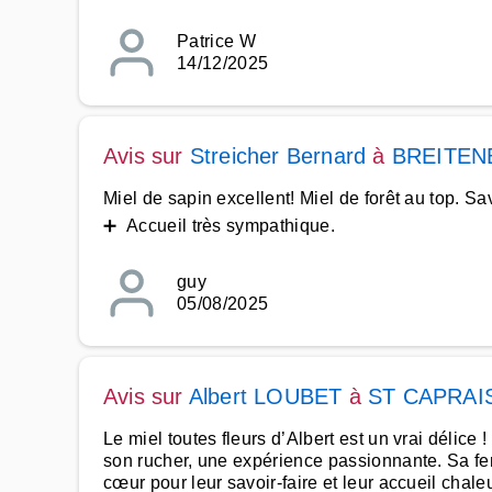
Patrice W
14/12/2025
Avis sur
Streicher Bernard
à
BREITEN
Miel de sapin excellent! Miel de forêt au top. S
➕ Accueil très sympathique.
guy
05/08/2025
Avis sur
Albert LOUBET
à
ST CAPRAI
Le miel toutes fleurs d’Albert est un vrai délice !
son rucher, une expérience passionnante. Sa fe
cœur pour leur savoir-faire et leur accueil chale