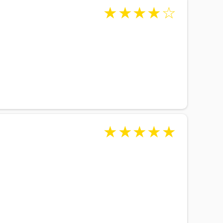
★
★
★
★
☆
★
★
★
★
★