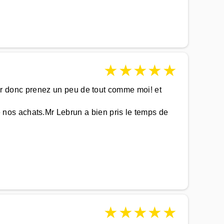
★
★
★
★
★
isir donc prenez un peu de tout comme moi! et
nos achats.Mr Lebrun a bien pris le temps de
★
★
★
★
★