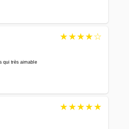
★
★
★
★
☆
s qui très aimable
★
★
★
★
★