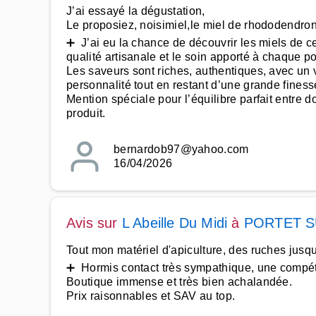
J’ai essayé la dégustation,
Le proposiez, noisimiel,le miel de rhododendron, m
➕ J’ai eu la chance de découvrir les miels de ce
qualité artisanale et le soin apporté à chaque po
Les saveurs sont riches, authentiques, avec un v
personnalité tout en restant d’une grande finess
Mention spéciale pour l’équilibre parfait entre do
produit.
bernardob97@yahoo.com
16/04/2026
Avis sur
L Abeille Du Midi
à
PORTET 
Tout mon matériel d'apiculture, des ruches jusq
➕ Hormis contact très sympathique, une compéte
Boutique immense et très bien achalandée.
Prix raisonnables et SAV au top.