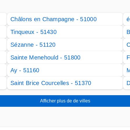
Châlons en Champagne - 51000
é
Tinqueux - 51430
B
Sézanne - 51120
C
Sainte Menehould - 51800
F
Ay - 51160
M
Saint Brice Courcelles - 51370
D
Afficher plus de de villes