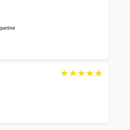
queline
★
★
★
★
★