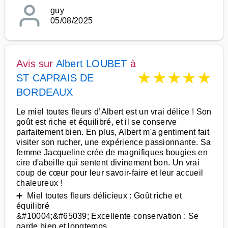
guy
05/08/2025
Avis sur
Albert LOUBET
à
★
★
★
★
★
ST CAPRAIS DE
BORDEAUX
Le miel toutes fleurs d’Albert est un vrai délice ! Son
goût est riche et équilibré, et il se conserve
parfaitement bien. En plus, Albert m'a gentiment fait
visiter son rucher, une expérience passionnante. Sa
femme Jacqueline crée de magnifiques bougies en
cire d'abeille qui sentent divinement bon. Un vrai
coup de cœur pour leur savoir-faire et leur accueil
chaleureux !
➕ Miel toutes fleurs délicieux : Goût riche et
équilibré
&#10004;&#65039; Excellente conservation : Se
garde bien et longtemps