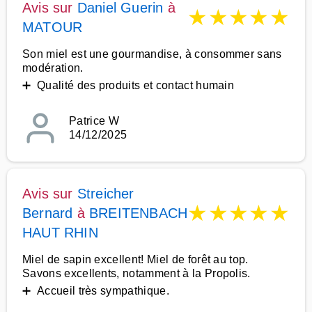
Avis sur
Daniel Guerin
à
★
★
★
★
★
MATOUR
Son miel est une gourmandise, à consommer sans
modération.
➕ Qualité des produits et contact humain
Patrice W
14/12/2025
Avis sur
Streicher
★
★
★
★
★
Bernard
à
BREITENBACH
HAUT RHIN
Miel de sapin excellent! Miel de forêt au top.
Savons excellents, notamment à la Propolis.
➕ Accueil très sympathique.