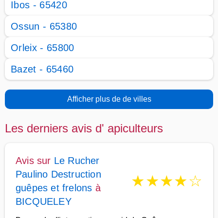
Ibos - 65420
Ossun - 65380
Orleix - 65800
Bazet - 65460
Afficher plus de de villes
Les derniers avis d' apiculteurs
Avis sur
Le Rucher
Paulino Destruction
★
★
★
★
☆
guêpes et frelons
à
BICQUELEY