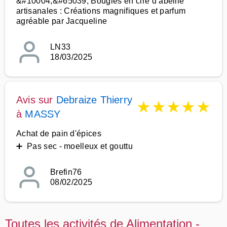
&#10004;&#65039; Bougies en cire d’abeille
artisanales : Créations magnifiques et parfum
agréable par Jacqueline
LN33
18/03/2025
Avis sur
Debraize Thierry
★
★
★
★
★
à
MASSY
Achat de pain d'épices
➕ Pas sec - moelleux et gouttu
Brefin76
08/02/2025
Toutes les activités de Alimentation -