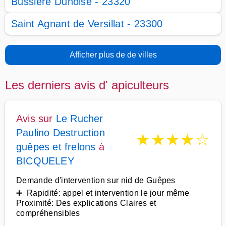
Bussière Dunoise - 23320
Saint Agnant de Versillat - 23300
Afficher plus de de villes
Les derniers avis d' apiculteurs
Avis sur
Le Rucher
Paulino Destruction
★
★
★
★
☆
guêpes et frelons
à
BICQUELEY
Demande d'intervention sur nid de Guêpes
➕ Rapidité: appel et intervention le jour même
Proximité: Des explications Claires et
compréhensibles