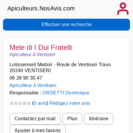
Apiculteurs.NosAvis.com
Effectuer une recherche
Mele di I Dui Fratelli
Apiculteur à Ventiseri
Lotissement Medori - Route de Ventiseri Travo
20240 VENTISERI
06 28 90 30 47
Apiculteur à Ventiseri
Responsable :
ORSETTI Dominique
☆
☆
☆
☆
☆
(
0 avis
)
Rédigez votre avis
Contactez par mail
Plan
Itinéraire
Ajouter à mes favoris