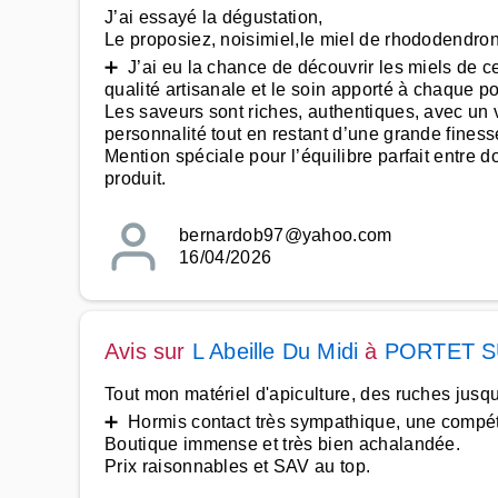
J’ai essayé la dégustation,
Le proposiez, noisimiel,le miel de rhododendron, m
➕ J’ai eu la chance de découvrir les miels de ce
qualité artisanale et le soin apporté à chaque po
Les saveurs sont riches, authentiques, avec un v
personnalité tout en restant d’une grande finess
Mention spéciale pour l’équilibre parfait entre do
produit.
bernardob97@yahoo.com
16/04/2026
Avis sur
L Abeille Du Midi
à
PORTET 
Tout mon matériel d'apiculture, des ruches jusq
➕ Hormis contact très sympathique, une compéte
Boutique immense et très bien achalandée.
Prix raisonnables et SAV au top.