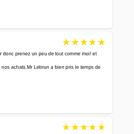
★
★
★
★
★
isir donc prenez un peu de tout comme moi! et
nos achats.Mr Lebrun a bien pris le temps de
★
★
★
★
★