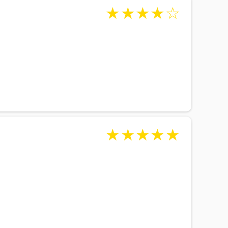
★
★
★
★
☆
★
★
★
★
★