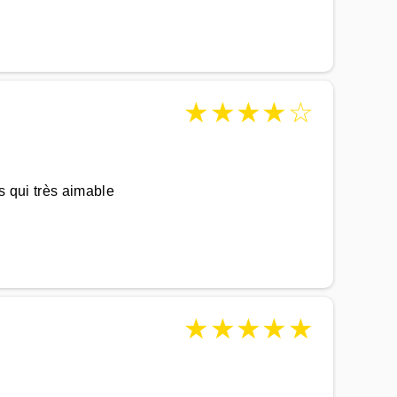
★
★
★
★
☆
s qui très aimable
★
★
★
★
★