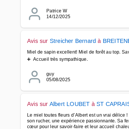
Patrice W
14/12/2025
Avis sur
Streicher Bernard
à
BREITEN
Miel de sapin excellent! Miel de forêt au top. S
➕ Accueil très sympathique.
guy
05/08/2025
Avis sur
Albert LOUBET
à
ST CAPRAI
Le miel toutes fleurs d’Albert est un vrai délice !
son rucher, une expérience passionnante. Sa fe
cœur pour leur savoir-faire et leur accueil chale