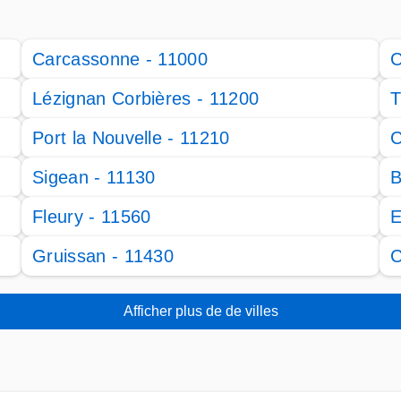
Carcassonne - 11000
C
Lézignan Corbières - 11200
T
Port la Nouvelle - 11210
C
Sigean - 11130
B
Fleury - 11560
E
Gruissan - 11430
C
Afficher plus de de villes