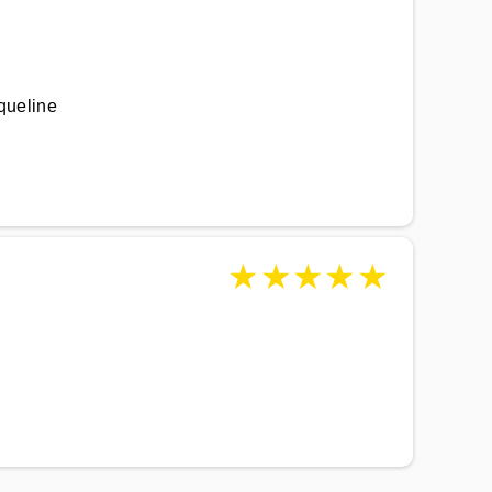
queline
★
★
★
★
★