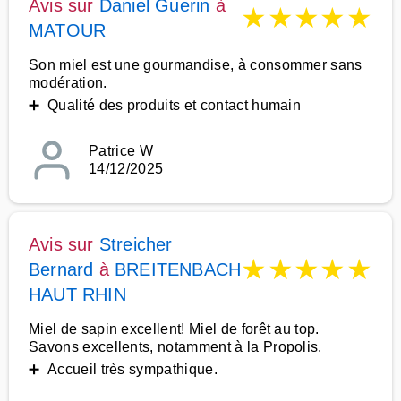
Avis sur
Daniel Guerin
à
★
★
★
★
★
MATOUR
Son miel est une gourmandise, à consommer sans
modération.
➕ Qualité des produits et contact humain
Patrice W
14/12/2025
Avis sur
Streicher
★
★
★
★
★
Bernard
à
BREITENBACH
HAUT RHIN
Miel de sapin excellent! Miel de forêt au top.
Savons excellents, notamment à la Propolis.
➕ Accueil très sympathique.