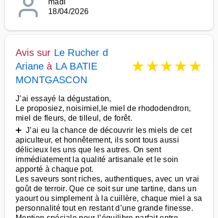
madi
18/04/2026
Avis sur
Le Rucher d
★
★
★
★
★
Ariane
à
LA BATIE
MONTGASCON
J’ai essayé la dégustation,
Le proposiez, noisimiel,le miel de rhododendron,
miel de fleurs, de tilleul, de forêt.
➕ J’ai eu la chance de découvrir les miels de cet
apiculteur, et honnêtement, ils sont tous aussi
délicieux les uns que les autres. On sent
immédiatement la qualité artisanale et le soin
apporté à chaque pot.
Les saveurs sont riches, authentiques, avec un vrai
goût de terroir. Que ce soit sur une tartine, dans un
yaourt ou simplement à la cuillère, chaque miel a sa
personnalité tout en restant d’une grande finesse.
Mention spéciale pour l’équilibre parfait entre